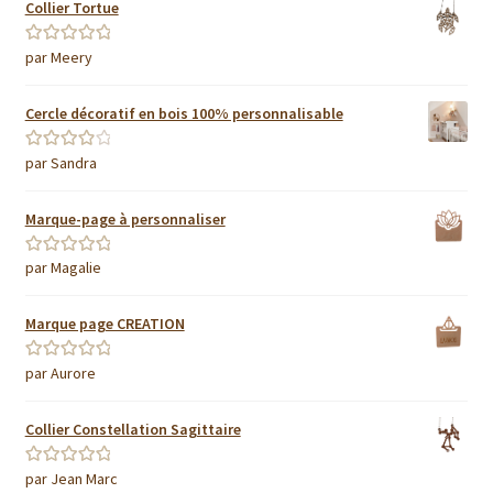
Collier Tortue
par Meery
Note
5
sur 5
Cercle décoratif en bois 100% personnalisable
par Sandra
Note
4
sur
5
Marque-page à personnaliser
par Magalie
Note
5
sur 5
Marque page CREATION
par Aurore
Note
5
sur 5
Collier Constellation Sagittaire
par Jean Marc
Note
5
sur 5