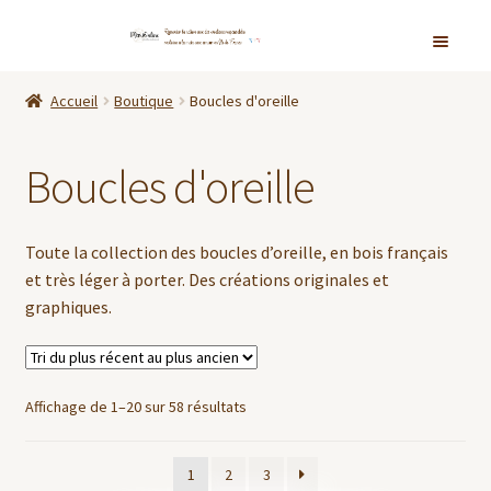
Aller
Aller
Accueil
à
au
Accueil
Boutique
Boucles d'oreille
la
contenu
Ouvrir
Boutique
navigation
le
Boucles d'oreille
menu
Enfants
enfant
Marque-Page
Toute la collection des boucles d’oreille, en bois français
et très léger à porter. Des créations originales et
Cake Topper
graphiques.
Personnalisation
Affichage de 1–20 sur 58 résultats
Colliers
1
2
3
Boucles d’oreille