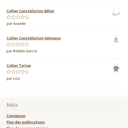
Collier Constellation Bélier
par Anaelle
Note
5
sur 5
Collier Constellation Gémeaux
par Roldan-Garcia
Note
5
sur 5
Collier Tortue
par Lisa
Note
5
sur 5
Méta
Connexion
Flux des publications