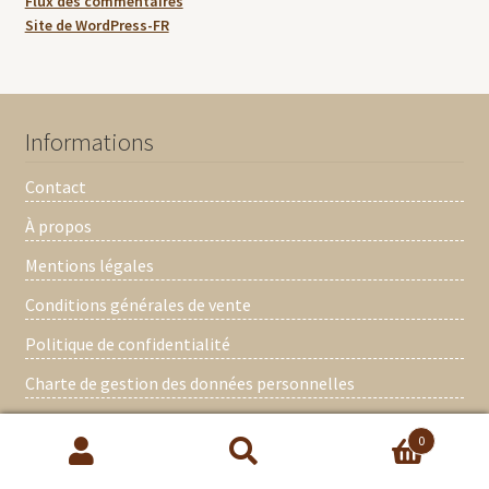
Flux des commentaires
Site de WordPress-FR
Informations
Contact
À propos
Mentions légales
Conditions générales de vente
Politique de confidentialité
Charte de gestion des données personnelles
Mon compte
0
Recherche
Recherche
Mes commandes