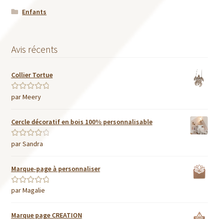
Enfants
Avis récents
Collier Tortue
par Meery
Note
5
sur 5
Cercle décoratif en bois 100% personnalisable
par Sandra
Note
4
sur
5
Marque-page à personnaliser
par Magalie
Note
5
sur 5
Marque page CREATION