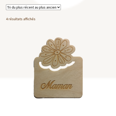
Broches
4 résultats affichés
Ouvrir
Collections
le
menu
Mon Histoire
enfant
Ouvrir
Mon compte
le
menu
Contactez-moi
enfant