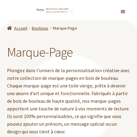
Aller
Aller
Accueil
à
au
Accueil
Boutique
Marque-Page
la
contenu
Ouvrir
Boutique
navigation
le
Marque-Page
menu
Enfants
enfant
Marque-Page
Plongez dans l’univers de la personnalisation créative avec
notre collection de marque-pages en bois de bouleau.
Cake Topper
Chaque marque-page est une toile vierge, prête à devenir
une œuvre d’art unique et fonctionnelle. Fabriqués à partir
Personnalisation
de bois de bouleau de haute qualité, nos marque-pages
apportent une touche de nature à vos moments de lecture.
Ils sont 100% personnalisables, ce qui signifie que vous
Colliers
pouvez ajouter un prénom, un message spécial ou un
design qui vous tient à cœur.
Boucles d’oreille