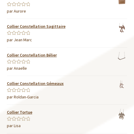
par Aurore
Note
5
sur 5
Collier Constellation Sagittaire
par Jean Marc
Note
5
sur 5
Collier Constellation Bélier
par Anaelle
Note
5
sur 5
Collier Constellation Gémeaux
par Roldan-Garcia
Note
5
sur 5
Collier Tortue
par Lisa
Note
5
sur 5