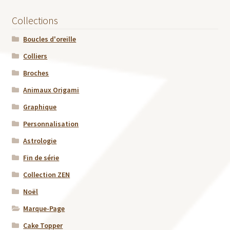
Collections
Boucles d'oreille
Colliers
Broches
Animaux Origami
Graphique
Personnalisation
Astrologie
Fin de série
Collection ZEN
Noël
Marque-Page
Cake Topper