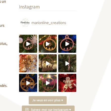
s un
Instagram
marionline_creations
urs
plus,
ndés.
Je veux en voir plus ♥
Suivez-moi sur Instagram ♥