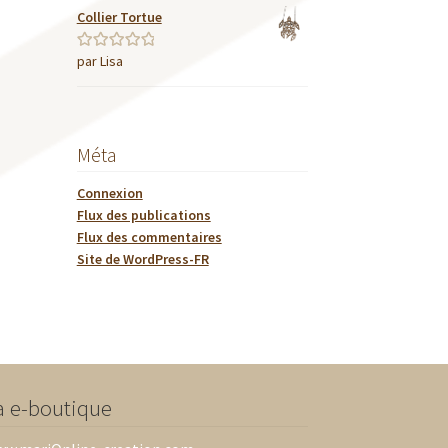
Collier Tortue
par Lisa
Note
5
sur 5
Méta
Connexion
Flux des publications
Flux des commentaires
Site de WordPress-FR
a e-boutique