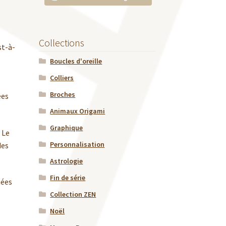
Collections
st-à-
Boucles d'oreille
Colliers
Broches
ées
Animaux Origami
Graphique
 Le
Personnalisation
des
Astrologie
Fin de série
nées
Collection ZEN
Noël