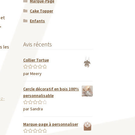
Marque-Page
Cake Topper
 et
Enfants
,
Avis récents
s les
Collier Tortue
par Meery
Note
5
sur 5
Cercle décoratif en bois 100%
personnalisable
ez-
par Sandra
Note
4
sur
5
Marque-page à personnaliser