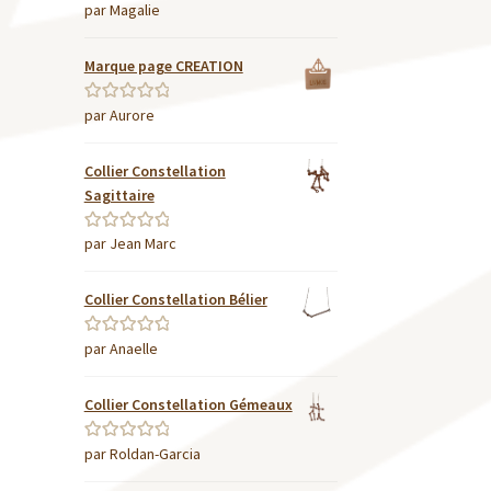
par Magalie
Note
5
sur 5
Marque page CREATION
par Aurore
Note
5
sur 5
Collier Constellation
Sagittaire
par Jean Marc
Note
5
sur 5
Collier Constellation Bélier
par Anaelle
Note
5
sur 5
Collier Constellation Gémeaux
par Roldan-Garcia
Note
5
sur 5