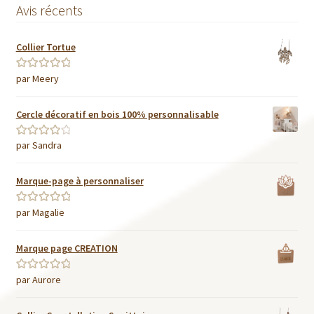
Avis récents
Collier Tortue
par Meery
Note
5
sur 5
Cercle décoratif en bois 100% personnalisable
par Sandra
Note
4
sur
5
Marque-page à personnaliser
par Magalie
Note
5
sur 5
Marque page CREATION
par Aurore
Note
5
sur 5