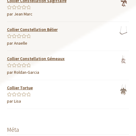
Collier Constellation Sagittaire
par Jean Marc
Note
5
sur 5
Collier Constellation Bélier
par Anaelle
Note
5
sur 5
Collier Constellation Gémeaux
par Roldan-Garcia
Note
5
sur 5
Collier Tortue
par Lisa
Note
5
sur 5
Méta