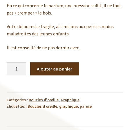
En ce qui concerne le parfum, une pression suffit, il ne faut
pas « tremper » le bois.
Votre bijou reste fragile, attentions aux petites mains
maladroites des jeunes enfants
Il est conseillé de ne pas dormir avec.
quantité
Ajouter au panier
de
Boucles
d'oreille
-
Catégories :
Boucles d'oreille
,
Graphique
Iris
Étiquettes :
Boucles d oreille
,
graphique
,
parure