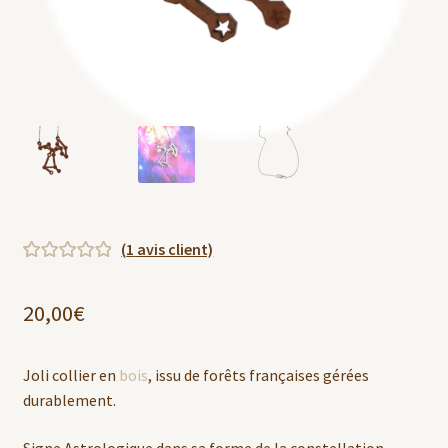
(
1
avis client)
Noté
1
5.00
sur
5 basé sur
20,00
€
notation
client
Joli collier en
bois
, issu de forêts françaises gérées
durablement.
Signe Astrologique dans sa forme de la constellation