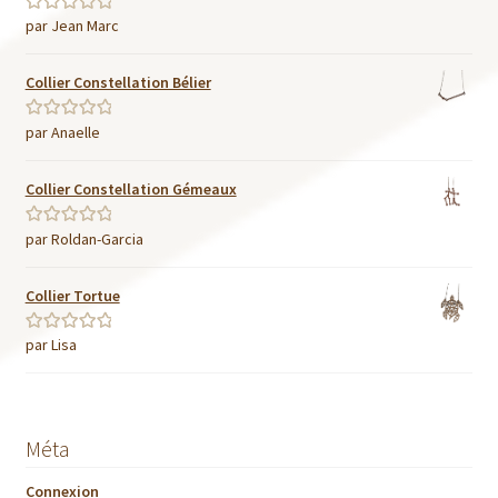
par Jean Marc
Note
5
sur 5
Collier Constellation Bélier
par Anaelle
Note
5
sur 5
Collier Constellation Gémeaux
par Roldan-Garcia
Note
5
sur 5
Collier Tortue
par Lisa
Note
5
sur 5
Méta
Connexion