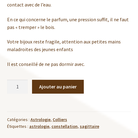
contact avec de l’eau.
En ce qui concerne le parfum, une pression suffit, il ne faut
pas « tremper » le bois.
Votre bijoux reste fragile, attention aux petites mains
maladroites des jeunes enfants
Il est conseillé de ne pas dormir avec.
quantité
Ajouter au panier
de
Collier
Constellation
Sagittaire
Catégories :
Astrologie
,
Colliers
Étiquettes :
astrologie
,
constellation
,
sagittaire