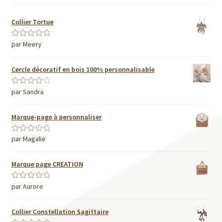
Collier Tortue
par Meery
Note
5
sur 5
Cercle décoratif en bois 100% personnalisable
par Sandra
Note
4
sur
5
Marque-page à personnaliser
par Magalie
Note
5
sur 5
Marque page CREATION
par Aurore
Note
5
sur 5
Collier Constellation Sagittaire