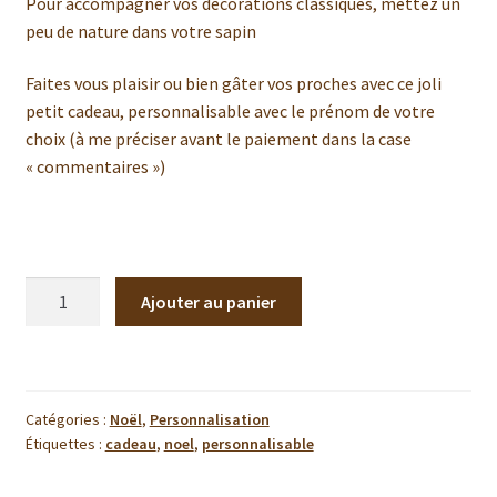
Pour accompagner vos décorations classiques, mettez un
peu de nature dans votre sapin
Faites vous plaisir ou bien gâter vos proches avec ce joli
petit cadeau, personnalisable avec le prénom de votre
choix (à me préciser avant le paiement dans la case
« commentaires »)
quantité
Ajouter au panier
de
Flocon
de
neige
Catégories :
Noël
,
Personnalisation
à
Étiquettes :
cadeau
,
noel
,
personnalisable
suspendre
-