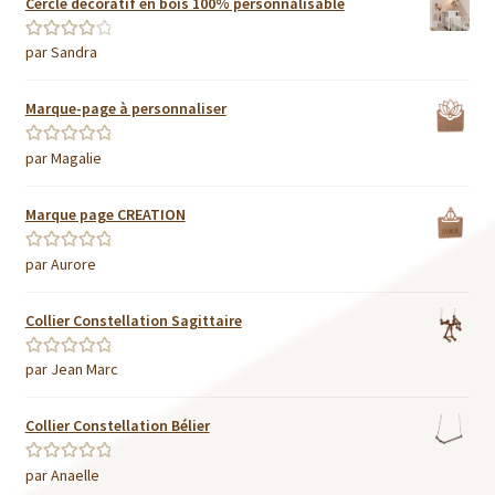
Cercle décoratif en bois 100% personnalisable
par Sandra
Note
4
sur
5
Marque-page à personnaliser
par Magalie
Note
5
sur 5
Marque page CREATION
par Aurore
Note
5
sur 5
Collier Constellation Sagittaire
par Jean Marc
Note
5
sur 5
Collier Constellation Bélier
par Anaelle
Note
5
sur 5