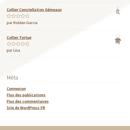
Collier Constellation Gémeaux
par Roldan-Garcia
Note
5
sur 5
Collier Tortue
par Lisa
Note
5
sur 5
Méta
Connexion
Flux des publications
Flux des commentaires
Site de WordPress-FR