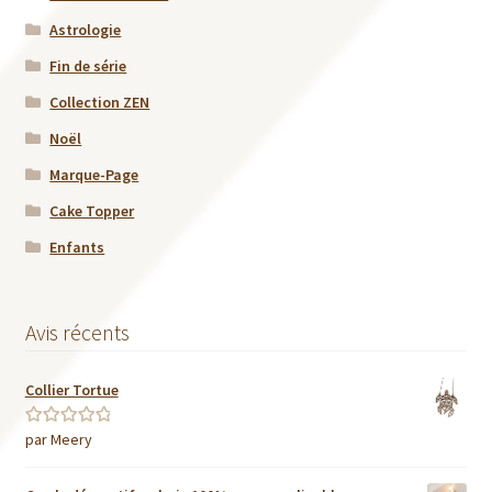
Astrologie
Fin de série
Collection ZEN
Noël
Marque-Page
Cake Topper
Enfants
Avis récents
Collier Tortue
par Meery
Note
5
sur 5