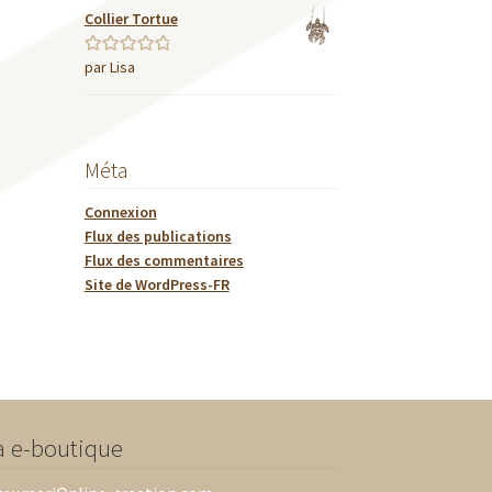
Collier Tortue
par Lisa
Note
5
sur 5
Méta
Connexion
Flux des publications
Flux des commentaires
Site de WordPress-FR
a e-boutique