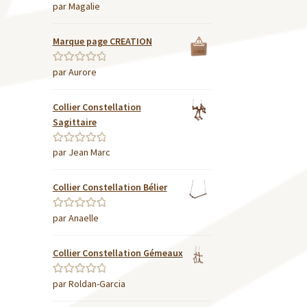
par Magalie
Note
5
sur 5
Marque page CREATION
par Aurore
Note
5
sur 5
Collier Constellation
Sagittaire
par Jean Marc
Note
5
sur 5
Collier Constellation Bélier
par Anaelle
Note
5
sur 5
Collier Constellation Gémeaux
par Roldan-Garcia
Note
5
sur 5