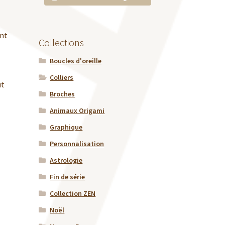
ant
Collections
Boucles d'oreille
Colliers
ut
Broches
Animaux Origami
Graphique
Personnalisation
Astrologie
Fin de série
Collection ZEN
Noël