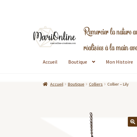
Aller
Aller
à
au
la
contenu
navigation
Accueil
Boutique
Mon Histoire
Accueil
Boutique
Colliers
Collier – Lily