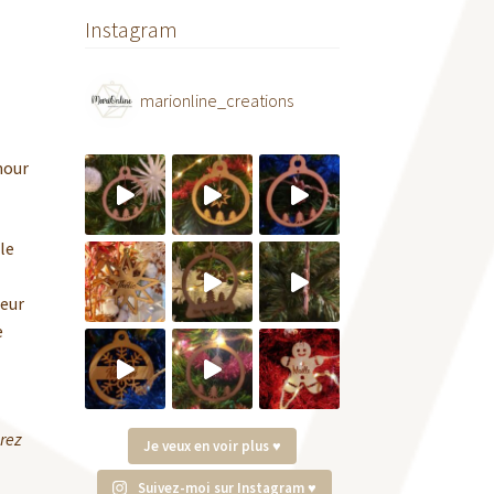
Instagram
marionline_creations
mour
le
s
leur
e
irez
Je veux en voir plus ♥
Suivez-moi sur Instagram ♥