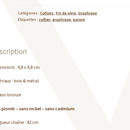
-
Lily
Catégories :
Colliers
,
Fin de série
,
Graphique
Étiquettes :
collier
,
graphique
,
parure
scription
nsions : 4,8 x 4,8 cm
riaux : bois & métal
eur bronze
 plomb – sans nickel – sans cadmium
ueur chaîne : 42 cm