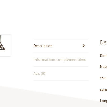
De
Description
Dime
Informations complémentaires
Maté
Avis (0)
coul
sans
Long