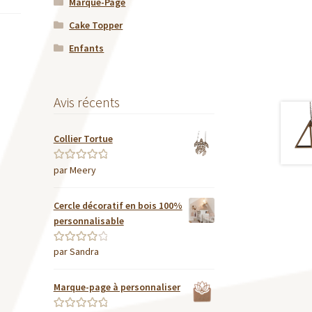
Marque-Page
Cake Topper
Enfants
Avis récents
Collier Tortue
par Meery
Note
5
sur 5
Cercle décoratif en bois 100%
personnalisable
par Sandra
Note
4
sur
5
Marque-page à personnaliser