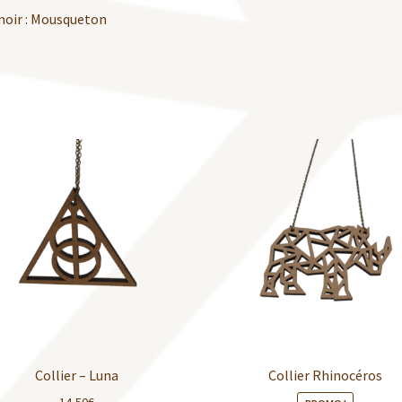
oir : Mousqueton
Collier – Luna
Collier Rhinocéros
14,50
€