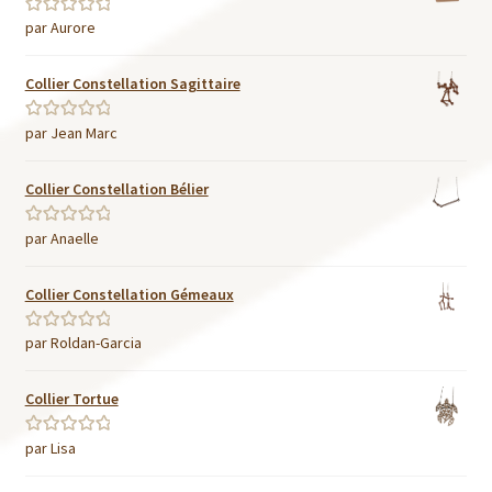
par Aurore
Note
5
sur 5
Collier Constellation Sagittaire
par Jean Marc
Note
5
sur 5
Collier Constellation Bélier
par Anaelle
Note
5
sur 5
Collier Constellation Gémeaux
par Roldan-Garcia
Note
5
sur 5
Collier Tortue
par Lisa
Note
5
sur 5