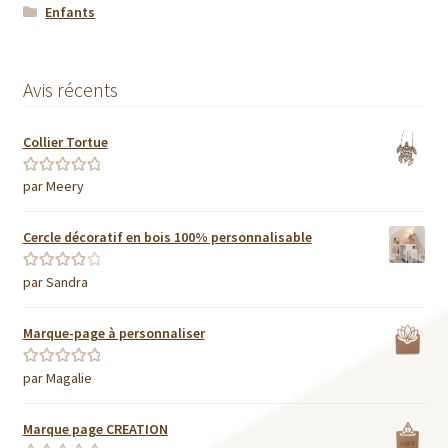
Enfants
Avis récents
Collier Tortue
par Meery
Note
5
sur 5
Cercle décoratif en bois 100% personnalisable
par Sandra
Note
4
sur
5
Marque-page à personnaliser
par Magalie
Note
5
sur 5
Marque page CREATION