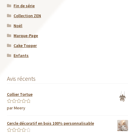
Fin de série
Collection ZEN
Noël
Marque-Page
Cake Topper
Enfants
Avis récents
Collier Tortue
par Meery
Note
5
sur 5
Cercle décoratif en bois 100% personnalisable