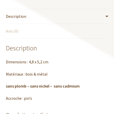
Découpe
Description
Avis (0)
Description
Dimensions : 4,8 x 5,2 cm
Matériaux : bois & métal
sans plomb – sans nickel – sans cadmium
Accroche : pin’s