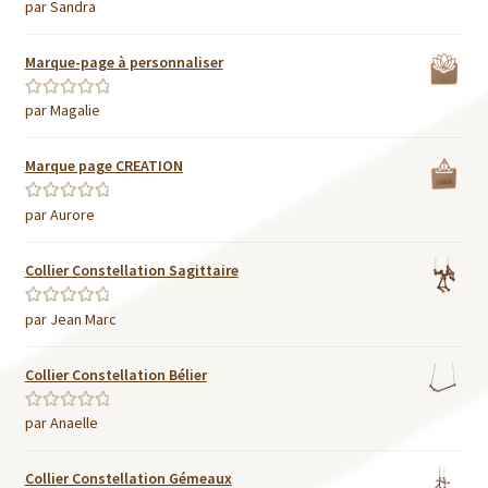
par Sandra
Note
4
sur
5
Marque-page à personnaliser
par Magalie
Note
5
sur 5
Marque page CREATION
par Aurore
Note
5
sur 5
Collier Constellation Sagittaire
par Jean Marc
Note
5
sur 5
Collier Constellation Bélier
par Anaelle
Note
5
sur 5
Collier Constellation Gémeaux