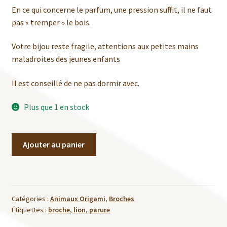
En ce qui concerne le parfum, une pression suffit, il ne faut
pas « tremper » le bois.
Votre bijou reste fragile, attentions aux petites mains
maladroites des jeunes enfants
Il est conseillé de ne pas dormir avec.
Plus que 1 en stock
quantité
Ajouter au panier
de
Broche
tête
de
Catégories :
Animaux Origami
,
Broches
Lion
Étiquettes :
broche
,
lion
,
parure
-