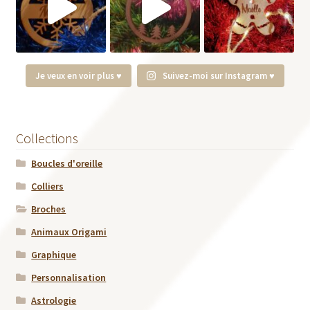
Je veux en voir plus ♥
Suivez-moi sur Instagram ♥
Collections
Boucles d'oreille
Colliers
Broches
Animaux Origami
Graphique
Personnalisation
Astrologie