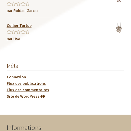
par Roldan-Garcia
Note
5
sur 5
Collier Tortue
par Lisa
Note
5
sur 5
Méta
Connexion
Flux des publications
Flux des commentaires
Site de WordPress-FR
Informations