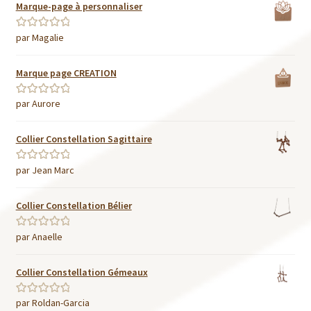
Marque-page à personnaliser
par Magalie
Note
5
sur 5
Marque page CREATION
par Aurore
Note
5
sur 5
Collier Constellation Sagittaire
par Jean Marc
Note
5
sur 5
Collier Constellation Bélier
par Anaelle
Note
5
sur 5
Collier Constellation Gémeaux
par Roldan-Garcia
Note
5
sur 5