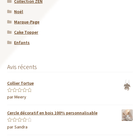
Collection ZEN
Noël
Marque-Page
Cake Topper
Enfants
Avis récents
Collier Tortue
par Meery
Note
5
sur 5
Cercle décoratif en bois 100% personnalisable
par Sandra
Note
4
sur
5