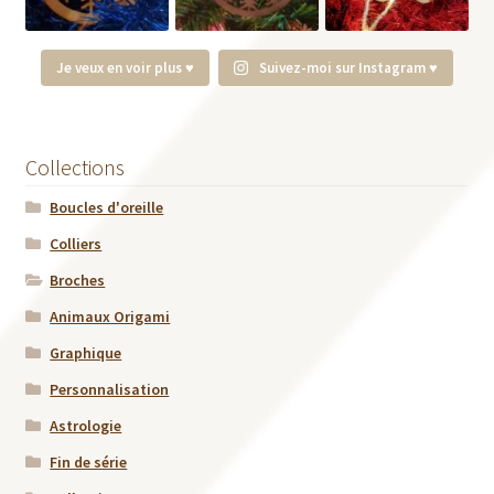
Je veux en voir plus ♥
Suivez-moi sur Instagram ♥
Collections
Boucles d'oreille
Colliers
Broches
Animaux Origami
Graphique
Personnalisation
Astrologie
Fin de série