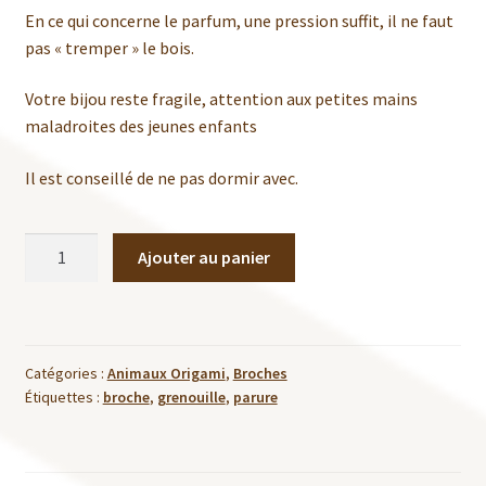
En ce qui concerne le parfum, une pression suffit, il ne faut
pas « tremper » le bois.
Votre bijou reste fragile, attention aux petites mains
maladroites des jeunes enfants
Il est conseillé de ne pas dormir avec.
quantité
Ajouter au panier
de
Broche
Grenouille
découpe
Catégories :
Animaux Origami
,
Broches
Étiquettes :
broche
,
grenouille
,
parure