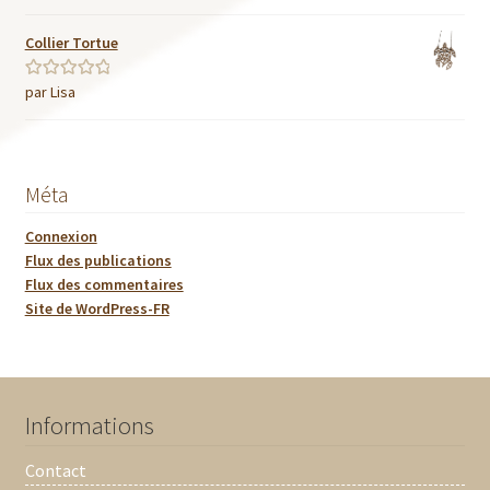
Collier Tortue
par Lisa
Note
5
sur 5
Méta
Connexion
Flux des publications
Flux des commentaires
Site de WordPress-FR
Informations
Contact