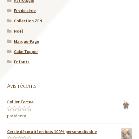
Astrologie
Fin de série
Collection ZEN
Noël
Marque-Page
Cake Topper
Enfants
Avis récents
Collier Tortue
par Meery
Note
5
sur 5
Cercle décoratif en bois 100% personnalisable