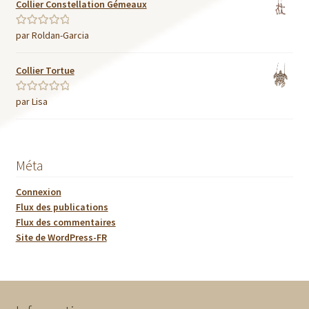
Collier Constellation Gémeaux
par Roldan-Garcia
Note
5
sur 5
Collier Tortue
par Lisa
Note
5
sur 5
Méta
Connexion
Flux des publications
Flux des commentaires
Site de WordPress-FR