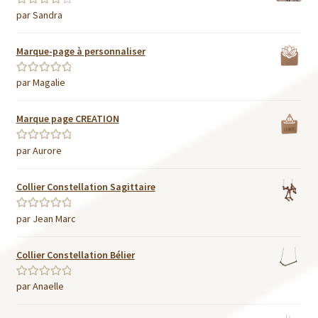
par Sandra
Note
4
sur
5
Marque-page à personnaliser
par Magalie
Note
5
sur 5
Marque page CREATION
par Aurore
Note
5
sur 5
Collier Constellation Sagittaire
par Jean Marc
Note
5
sur 5
Collier Constellation Bélier
par Anaelle
Note
5
sur 5