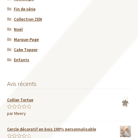
Fin de série
Collection ZEN
Noël
Marque-Page
Cake Topper
Enfants
Avis récents
Collier Tortue
par Meery
Note
5
sur 5
Cercle décoratif en bois 100% personnalisable