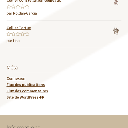
Collier Constellation Gémeaux
par Roldan-Garcia
Note
5
sur 5
Collier Tortue
par Lisa
Note
5
sur 5
Méta
Connexion
Flux des publications
Flux des commentaires
Site de WordPress-FR
Informations